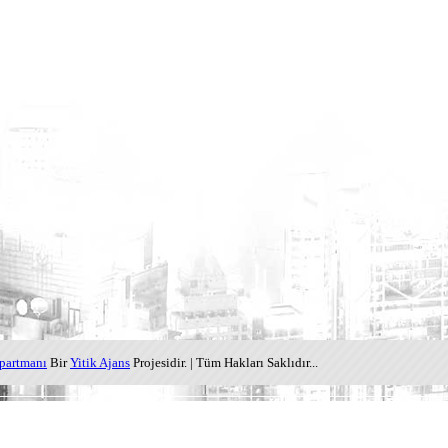
partmanı
Bir
Yitik Ajans
Projesidir. | Tüm Hakları Saklıdır...