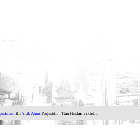
partmanı
Bir
Yitik Ajans
Projesidir. | Tüm Hakları Saklıdır...